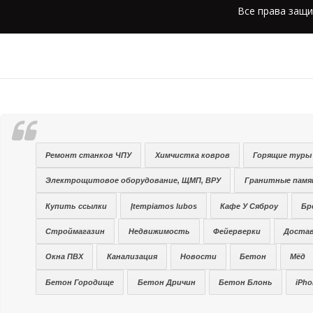
Все права защи
Ремонт станков ЧПУ
Химчистка ковров
Горящие туры 
Электрощитовое оборудование, ЩМП, ВРУ
Гранитные памя
Купить ссылки
Įtempiamos lubos
Кафе У Сяброу
Бр
Строймагазин
Недвижимость
Фейерверки
Достав
Окна ПВХ
Канализация
Новости
Бетон
Мёд
Бетон Городище
Бетон Дричин
Бетон Блонь
iPho