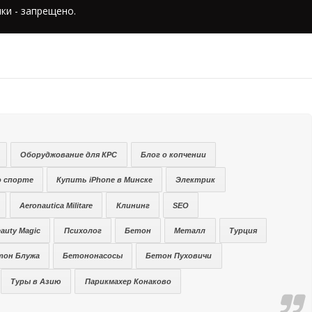
ки - запрещено.
Оборуджование для КРС
Блог о копчении
о спорте
Купить iPhone в Минске
Электрик
Aeronautica Militare
Клининг
SEO
auty Magic
Психолог
Бетон
Металл
Турция
тон Блужа
Бетононасосы
Бетон Пуховичи
Туры в Азию
Парикмахер Конаково