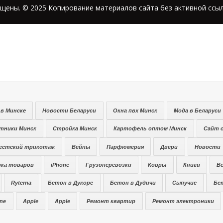
щены. © 2025 Копирование материалов сайта без активной ссыл
в Минске
Новости Беларуси
Окна пвх Минск
Мода в Беларуси
тники Минск
Стройка Минск
Картофель оптом Минск
Сайт 
естский трикотаж
Вейпы
Парфюмерия
Двери
Новости
ка товаров
iPhone
Грузоперевозки
Ковры
Книги
Be
Ryterna
Бетон в Дукоре
Бетон в Дудичи
Сыпучие
Бе
ne
Apple
Apple
Ремонт квартир
Ремонт электроники