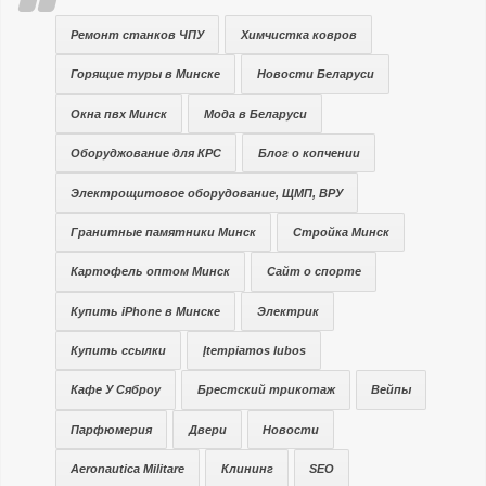
Ремонт станков ЧПУ
Химчистка ковров
Горящие туры в Минске
Новости Беларуси
Окна пвх Минск
Мода в Беларуси
Оборуджование для КРС
Блог о копчении
Электрощитовое оборудование, ЩМП, ВРУ
Гранитные памятники Минск
Стройка Минск
Картофель оптом Минск
Сайт о спорте
Купить iPhone в Минске
Электрик
Купить ссылки
Įtempiamos lubos
Кафе У Сяброу
Брестский трикотаж
Вейпы
Парфюмерия
Двери
Новости
Aeronautica Militare
Клининг
SEO