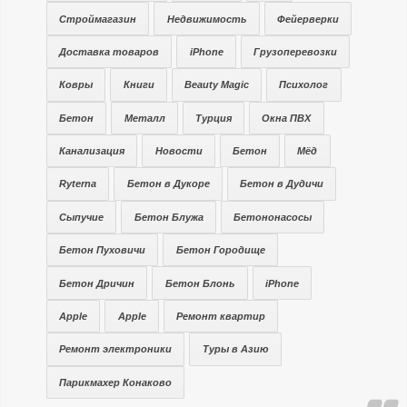
Строймагазин
Недвижимость
Фейерверки
Доставка товаров
iPhone
Грузоперевозки
Ковры
Книги
Beauty Magic
Психолог
Бетон
Металл
Турция
Окна ПВХ
Канализация
Новости
Бетон
Мёд
Ryterna
Бетон в Дукоре
Бетон в Дудичи
Сыпучие
Бетон Блужа
Бетононасосы
Бетон Пуховичи
Бетон Городище
Бетон Дричин
Бетон Блонь
iPhone
Apple
Apple
Ремонт квартир
Ремонт электроники
Туры в Азию
Парикмахер Конаково