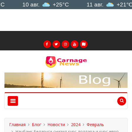
10 авг.
+25°C
11 авг.
+21°C
Главная
Блог
Новости
2024
Февраль
Нацбанк Беларуси снизил курс доллара и курс евро