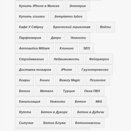
Купить iPhone в Минске
Электрик
Купить ссылки
Įtempiamos lubos
Кафе У Сяброу
Брестский трикотаж
Вейпы
Парфюмерия
Двери
Новости
Aeronautica Militare
Клининг
SEO
Строймагазин
Недвижимость
Фейерверки
Доставка товаров
iPhone
Грузоперевозки
Ковры
Книги
Beauty Magic
Психолог
Бетон
Металл
Турция
Окна ПВХ
Канализация
Новости
Бетон
Мёд
Ryterna
Бетон в Дукоре
Бетон в Дудичи
Сыпучие
Бетон Блужа
Бетононасосы