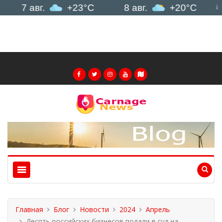
7 авг.
+23°C
8 авг.
+20°C
9 ав
Главная
Блог
Новости
2024
Апрель
Десять российских бизнесов подали в суд на