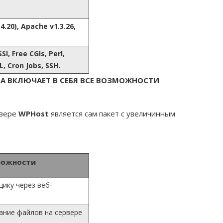
4.20), Apache v1.3.26,
I, Free CGIs, Perl,
, Cron Jobs, SSH.
НГА ВКЛЮЧАЕТ В СЕБЯ ВСЕ ВОЗМОЖНОСТИ
рвере
WPHost
является сам пакет с увеличинным
можности
ику через веб-
ание файлов на сервере