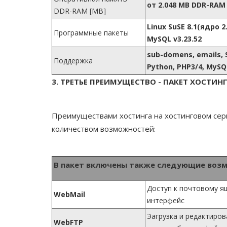
от 2.048 MB DDR-RAM
DDR-RAM [MB]
Linux SuSE 8.1(ядро 2.
Программные пакеты
MySQL v3.23.52
sub-domens, emails, SS
Поддержка
Python, PHP3/4, MySQL
3. ТРЕТЬЕ ПРЕИМУЩЕСТВО - ПАКЕТ ХОСТИ
Преимуществами хостинга на хостинговом се
количеством возможностей:
В пакет включены также следующие воз
Доступ к почтовому ящ
WebMail
интерфейс
Эагрузка и редактиров
WebFTP