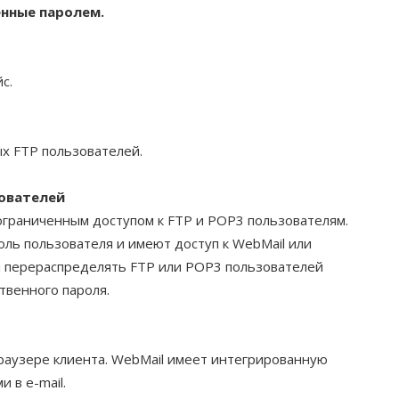
нные паролем.
с.
х FTP пользователей.
зователей
ограниченным доступом к FTP и POP3 пользователям.
ль пользователя и имеют доступ к WebMail или
м перераспределять FTP или POP3 пользователей
твенного пароля.
браузере клиента. WebMail имеет интегрированную
 в e-mail.