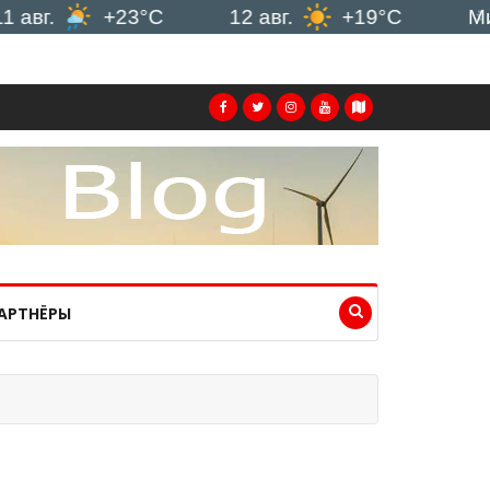
+23°C
12 авг.
+19°C
Минск
АРТНЁРЫ