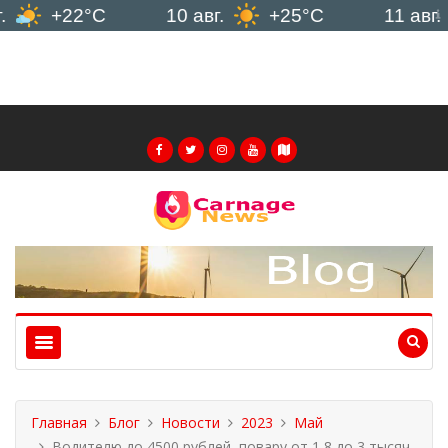
+22°C
10 авг.
+25°C
11 авг.
+
Главная
Блог
Новости
2023
Май
Водителю до 4500 рублей, повару от 1,8 до 3 тысяч,