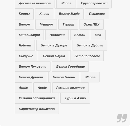
Доставка товаров
iPhone
Грузоперевозки
Ковры
Книги
Beauty Magic
Психолог
Бетон
Металл
Турция
Окна ПВХ
Канализация
Новости
Бетон
Мёд
Ryterna
Бетон в Дукоре
Бетон в Дудичи
Сыпучие
Бетон Блужа
Бетононасосы
Бетон Пуховичи
Бетон Городище
Бетон Дричин
Бетон Блонь
iPhone
Apple
Apple
Ремонт квартир
Ремонт электроники
Туры в Азию
Парикмахер Конаково