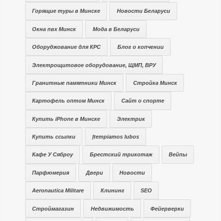
Горящие туры в Минске
Новости Беларуси
Окна пвх Минск
Мода в Беларуси
Оборуджование для КРС
Блог о копчении
Электрощитовое оборудование, ЩМП, ВРУ
Гранитные памятники Минск
Стройка Минск
Картофель оптом Минск
Сайт о спорте
Купить iPhone в Минске
Электрик
Купить ссылки
Įtempiamos lubos
Кафе У Сяброу
Брестский трикотаж
Вейпы
Парфюмерия
Двери
Новости
Aeronautica Militare
Клининг
SEO
Строймагазин
Недвижимость
Фейерверки