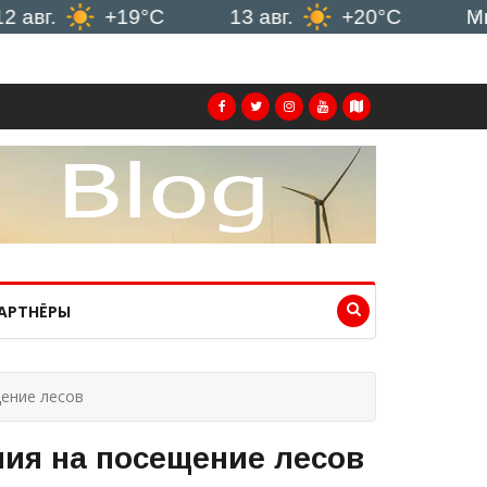
.
+19°C
13 авг.
+20°C
Минск
АРТНЁРЫ
щение лесов
ния на посещение лесов