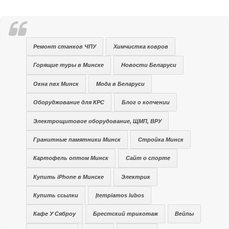
Ремонт станков ЧПУ
Химчистка ковров
Горящие туры в Минске
Новости Беларуси
Окна пвх Минск
Мода в Беларуси
Оборуджование для КРС
Блог о копчении
Электрощитовое оборудование, ЩМП, ВРУ
Гранитные памятники Минск
Стройка Минск
Картофель оптом Минск
Сайт о спорте
Купить iPhone в Минске
Электрик
Купить ссылки
Įtempiamos lubos
Кафе У Сяброу
Брестский трикотаж
Вейпы