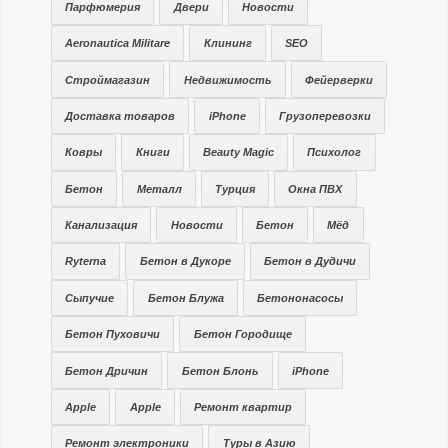
Парфюмерия
Двери
Новости
Aeronautica Militare
Клининг
SEO
Строймагазин
Недвижимость
Фейерверки
Доставка товаров
iPhone
Грузоперевозки
Ковры
Книги
Beauty Magic
Психолог
Бетон
Металл
Турция
Окна ПВХ
Канализация
Новости
Бетон
Мёд
Ryterna
Бетон в Дукоре
Бетон в Дудичи
Сыпучие
Бетон Блужа
Бетононасосы
Бетон Пуховичи
Бетон Городище
Бетон Дричин
Бетон Блонь
iPhone
Apple
Apple
Ремонт квартир
Ремонт электроники
Туры в Азию