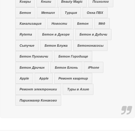
Ковры
Книги
Beauty Magic
Психолог
Бетон
Металл
Турция
Окна ПВХ
Канализация
Новости
Бетон
Мёд
Ryterna
Бетон в Дукоре
Бетон в Дудичи
Сыпучие
Бетон Блужа
Бетононасосы
Бетон Пуховичи
Бетон Городище
Бетон Дричин
Бетон Блонь
iPhone
Apple
Apple
Ремонт квартир
Ремонт электроники
Туры в Азию
Парикмахер Конаково