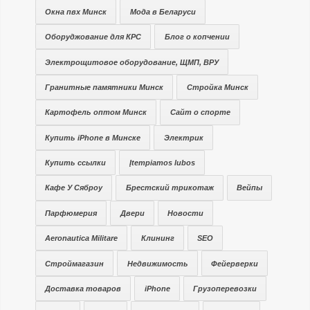
Окна пвх Минск
Мода в Беларуси
Оборуджование для КРС
Блог о копчении
Электрощитовое оборудование, ЩМП, ВРУ
Гранитные памятники Минск
Стройка Минск
Картофель оптом Минск
Сайт о спорте
Купить iPhone в Минске
Электрик
Купить ссылки
Įtempiamos lubos
Кафе У Сяброу
Брестский трикотаж
Вейпы
Парфюмерия
Двери
Новости
Aeronautica Militare
Клининг
SEO
Строймагазин
Недвижимость
Фейерверки
Доставка товаров
iPhone
Грузоперевозки