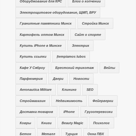
Оборуджование для КРС
Блог о копчении
Электрощитовое оборудование, ЩМП, ВРУ
Гранитные памятники Минск
Стройка Минск
Картофель оптом Минск
Сайт о спорте
Купить iPhone в Минске
Электрик
Купить ссылки
Įtempiamos lubos
Кафе У Сяброу
Брестский трикотаж
Вейпы
Парфюмерия
Двери
Новости
Aeronautica Militare
Клининг
SEO
Строймагазин
Недвижимость
Фейерверки
Доставка товаров
iPhone
Грузоперевозки
Ковры
Книги
Beauty Magic
Психолог
Бетон
Металл
Турция
Окна ПВХ