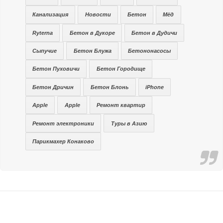
Канализация
Новости
Бетон
Мёд
Ryterna
Бетон в Дукоре
Бетон в Дудичи
Сыпучие
Бетон Блужа
Бетононасосы
Бетон Пуховичи
Бетон Городище
Бетон Дричин
Бетон Блонь
iPhone
Apple
Apple
Ремонт квартир
Ремонт электроники
Туры в Азию
Парикмахер Конаково