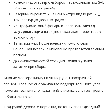
Ручной гидротестер с набором переходников под SAE-
JIC и метрическую резьбу.
Лазерный пирометр – на нём быстро видно разницу
температур до десятых градусов.
Ультрафиолетовый фонарь и краситель.
Метод
флуоресценции
наглядно показывает траекторию
тонкой струи.
Тальк или мел. После нанесения сухого слоя
небольшая испарина мгновенно проявляется тёмным
пятном.
Динамометрический ключ
для точного усилия
затяжки при сборке.
Многие мастера кладут в ящик рулон прозрачной
плёнки. Плотное оборачивание подозрительного узла
помогает выявить, откуда течёт: плёнка запотеет ровно
в больной точке.
Под рукой держите перчатки, ветошь, светодиодный