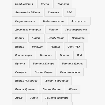
Парфюмерия
Двери
Новости
Aeronautica Militare
Клининг
SEO
Строймагазин
Недвижимость
Фейерверки
Доставка товаров
iPhone
Грузоперевозки
Ковры
Книги
Beauty Magic
Психолог
Бетон
Металл
Турция
Окна ПВХ
Канализация
Новости
Бетон
Мёд
Ryterna
Бетон в Дукоре
Бетон в Дудичи
Сыпучие
Бетон Блужа
Бетононасосы
Бетон Пуховичи
Бетон Городище
Бетон Дричин
Бетон Блонь
iPhone
Apple
Apple
Ремонт квартир