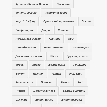
Купить iPhone в Минске
Электрик
Купить ссылки
Įtempiamos lubos
Кафе У Сяброу
Брестский трикотаж
Вейпы
Парфюмерия
Двери
Новости
Aeronautica Militare
Клининг
SEO
Строймагазин
Недвижимость
Фейерверки
Доставка товаров
iPhone
Грузоперевозки
Ковры
Книги
Beauty Magic
Психолог
Бетон
Металл
Турция
Окна ПВХ
Канализация
Новости
Бетон
Мёд
Ryterna
Бетон в Дукоре
Бетон в Дудичи
Сыпучие
Бетон Блужа
Бетононасосы