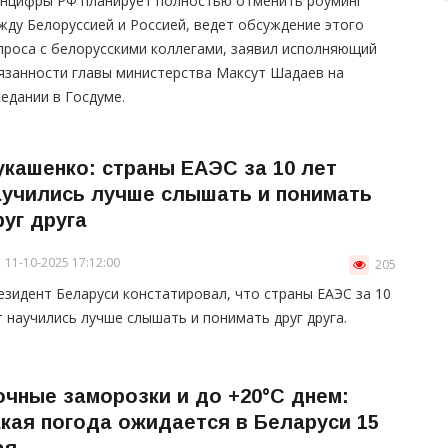
нцифры РФ планирует полностью отменить роуминг
жду Белоруссией и Россией, ведет обсуждение этого
проса с белорусскими коллегами, заявил исполняющий
язанности главы министерства Максут Шадаев на
седании в Госдуме.
укашенко: страны ЕАЭС за 10 лет
аучились лучше слышать и понимать
руг друга
11-10-2025 17:12:00
205
езидент Беларуси констатировал, что страны ЕАЭС за 10
т научились лучше слышать и понимать друг друга.
очные заморозки и до +20°С днем:
акая погода ожидается в Беларуси 15
ая