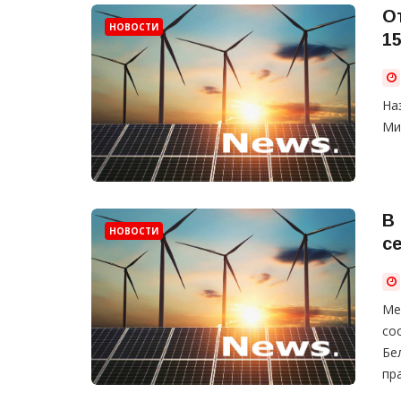
О
НОВОСТИ
1
На
Ми
В
НОВОСТИ
с
Ме
со
Бе
пр