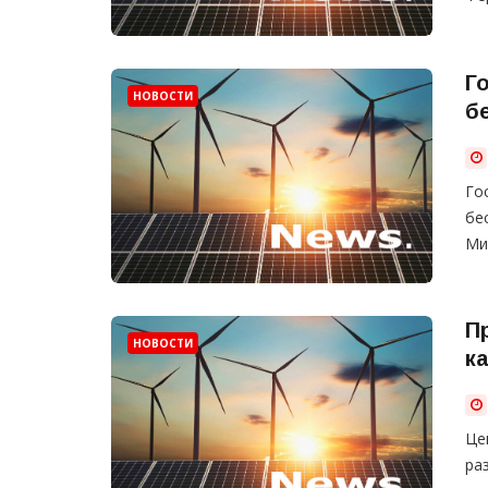
Г
НОВОСТИ
б
Го
бе
Ми
П
НОВОСТИ
к
Це
ра