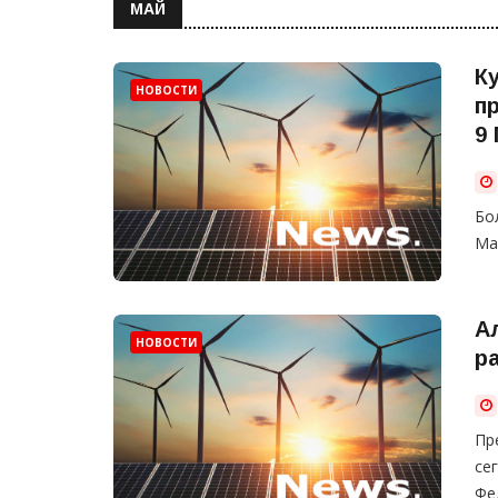
МАЙ
К
НОВОСТИ
п
9
Бо
Ма
А
НОВОСТИ
р
Пр
се
Фе