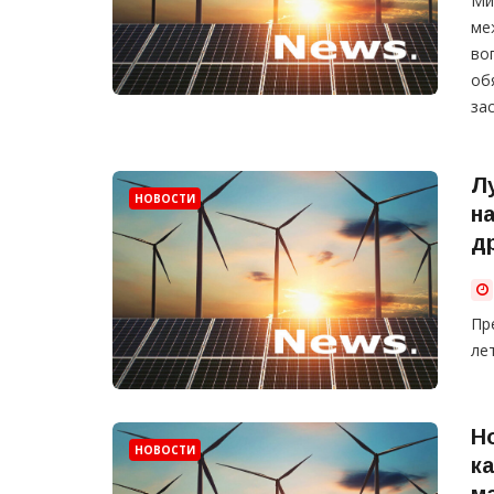
Ми
ме
во
об
за
Л
НОВОСТИ
н
д
Пр
ле
Н
НОВОСТИ
к
м