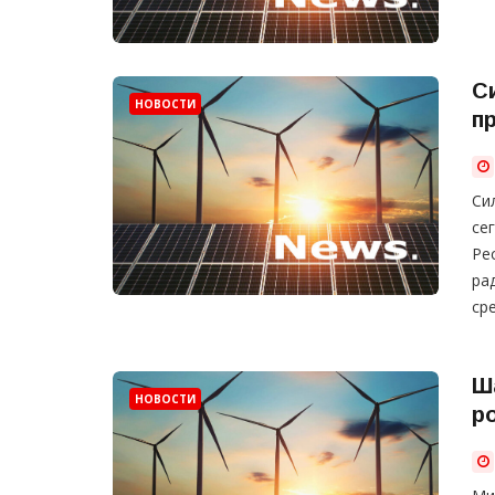
С
НОВОСТИ
п
Си
се
Ре
ра
ср
Ш
НОВОСТИ
р