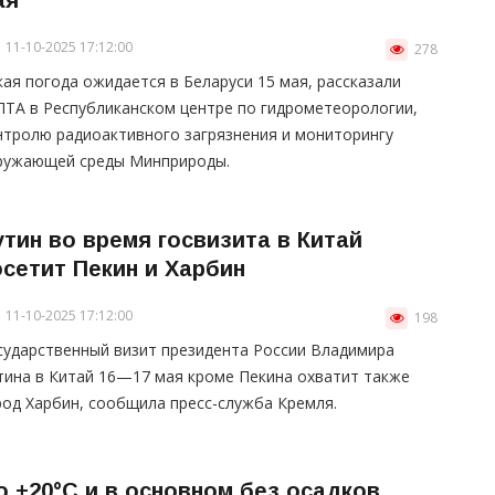
11-10-2025 17:12:00
278
кая погода ожидается в Беларуси 15 мая, рассказали
ЛТА в Республиканском центре по гидрометеорологии,
нтролю радиоактивного загрязнения и мониторингу
ружающей среды Минприроды.
утин во время госвизита в Китай
осетит Пекин и Харбин
11-10-2025 17:12:00
198
сударственный визит президента России Владимира
тина в Китай 16—17 мая кроме Пекина охватит также
род Харбин, сообщила пресс-служба Кремля.
о +20°С и в основном без осадков