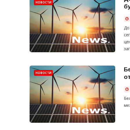
НОВОСТИ
б
До
се
це
за
Б
НОВОСТИ
о
Бе
ме