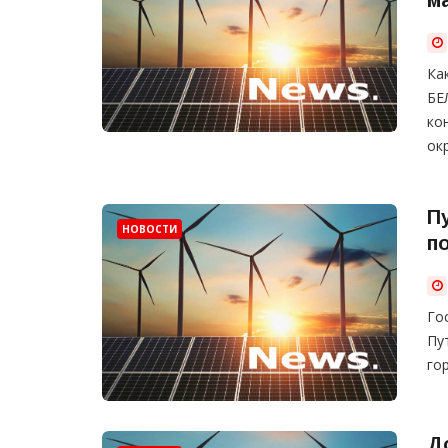
Ка
БЕ
ко
ок
П
НОВОСТИ
п
Го
Пу
го
Д